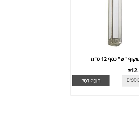
קוף "ש" כסף 12 ס"מ
₪
12
וספים
הוסף לסל