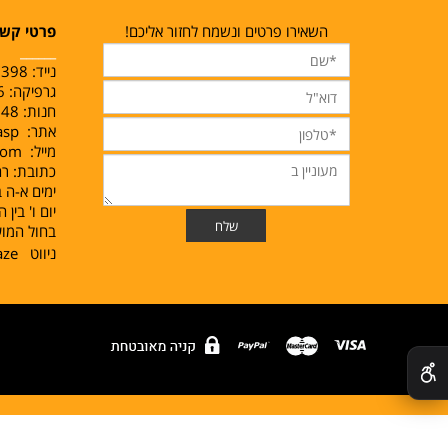
השאירו פרטים ונשמח לחזור אליכם!
פרטי קש
______
נייד:
1398
גרפיקה: 02-5478056
חנות: 02-5384048
אתר:
.asp
מייל:
com
כתובת: רח‘ מא
ימים א-ה בין השע
יום ו' בין השעות 00
בחול המוע
ניווט
aze
✕