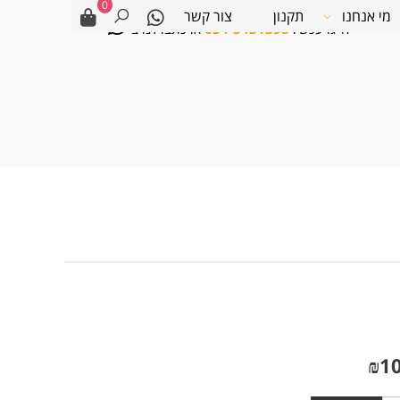
0
מי אנחנו
תקנון
צור קשר
חייגו עכשיו
054-5431398
או כתבו לנו ב-
₪
1