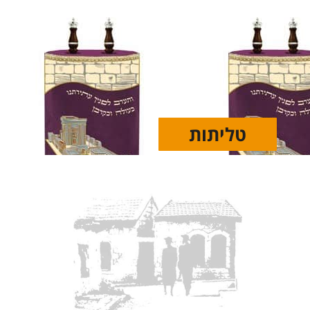
טליתות