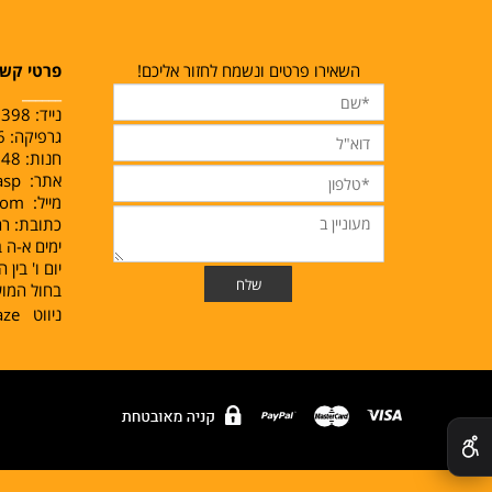
השאירו פרטים ונשמח לחזור אליכם!
פרטי קש
______
נייד:
1398
גרפיקה: 02-5478056
חנות: 02-5384048
אתר:
.asp
מייל:
com
כתובת: רח‘ מא
ימים א-ה בין השע
יום ו' בין השעות 00
בחול המוע
ניווט
aze
✕