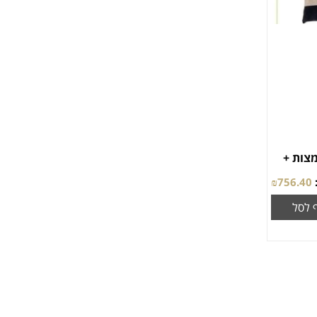
+למצות +
₪
756.40
 לסל