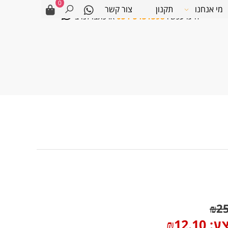
0
מי אנחנו
תקנון
צור קשר
חייגו עכשיו
054-5431398
או כתבו לנו ב-
₪
2
צע:
12.10
₪