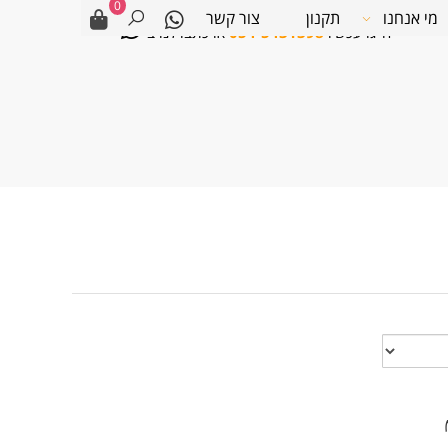
0
מי אנחנו
תקנון
צור קשר
חייגו עכשיו
054-5431398
או כתבו לנו ב-