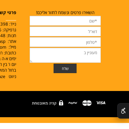
השאירו פרטים ונשמח לחזור אליכם!
פרטי קש
______
נייד:
1398
גרפיקה: 02-5478056
חנות: 02-5384048
אתר:
.asp
מייל:
com
כתובת: רח‘ מא
ימים א-ה בין השע
יום ו' בין השעות 00
בחול המוע
ניווט
aze
✕