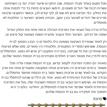
מכל מקום באחד מבתי הכנסת, שבו התקיים שיעור תורה יומי בו השתתפו
עשרות רבות של יהודים פשוטים, חיפשו הגבאים פיסת בד כדי לכסות אתה
את החלון. כפי הנראה איש לא שם לב לכך קודם לכן, וכאשר התקבצו ארבעה
מניינים של יהודים לשיעור בעין יעקב, הבחינו מארגני השיעור כי החלונות לא
מואפלים.
בלית בררה נטל הגבאי את הפרוכת הגדולה וכיסה אתה את החלון הגדול
שפנה אל הרחוב. השיעור החל וכעבור מחצית השעה נשמעה קול פיצוץ עז.
רק לאחר שצפירת הארגעה נשמעה גילו הלומדים כי הבנין הסמוך לבית
הכנסת, ששימש כספרייה המקומית, וחלונותיו היו מוארים, ספג שלש פגיעות
פגז שהחריבו את כל שבתוכו. בנס היה המקום ריק ואיש לא נפגע. המתפללים
ניסו לדמיין את מטוסי האוייב חולפים ומבחינים בבית הכנסת המואר שלהם.
מאותו יום הפכה הפרוכת 'לקמע' קדוש, ובבית הכנסת שמרו עליה מכל
משמר. בימים הנוראים היו מוציאים אותה ממקומה ומעטרים אתה את ארון
הקודש. גם לאחר שנים ארוכות כאשר נסגר בית הכנסת מחוסר מתפללים,
כבודה של הפרוכת המיוחדת לא נפגע. אחד מן הילדים שנהגו להתפלל בבית
הכנסת אז, ושימש היום כגבאי בבית הכנסת השכונתי שלו, נטל את הפרוכת
המיוחדת ולאחר שסיפר את סיפורה למתפללים, החליטו כולם כי היא
תמשיך את תפקידה גם בבית הכנסת שלהם.
פרוכת