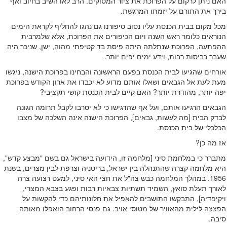
האם ניתן לרקום על הפרוכת את ציור המסוקים. הרב לאו השיב בחיוב ואף
בירך את התורם על יזמתו המרגשת.
מכל מקום בבית הכנסת עליו נסוב סיפורנו גם נהגו להחליף לקראת הימים
הנוראים כלומר ראש השנה ויום הכיפורים את הפרוכת, אלא שלמרבית
ההפתעה, הפרוכת שנתלתה היתה פיסת בד קטיפתי מהוה, ישן, שניכר היה
שעבר כביסות רבות, וידע ימים יפים יותר.
אורחים שהגיעו לבית הכנסת בפעם הראשונה והבחינו בפרוכת הישנה, ניגשו
מעת לעת אל הגבאים ושאלו אותם מדוע לא יכבדו את ארון הקודש בפרוכת
יפה יותר, מהודרת יותר? האם קיים לבית הכנסת קושי תקציבי?
הגבאים הרגיעו אותם, ועל אף שהדגישו כי לא יסרבו לקבל תרומה הגונה
לבדק הבית [מה לעשות, גבאים], הפרוכת הישנה אינה השלכה של מצבו
הכלכלי של בית הכנסת.
אז מה כן?
מתברר כי במלחמת סיני [מלחמה זו, הידועה בישראל גם בשם "מבצע קדש",
היא מלחמה קצרה שהתנהלה בין ישראל, בריטניה וצרפת לבין מצרים, בשנת
1956. במהלך המלחמה כבש צה"ל את חצי האי סיני, למעט רצועה צרה
לאורך תעלת סואץ, השמיד תשתיות צבאיות רבות ופגע בצבא המצרי,
ויקיפדיה], התבקשו התושבים להאפיל את חלונותיהם כדי להקשות על
הפצצה לילית מהאוויר של מטוסי אויב. גם פנסי הרחוב הואפלו מאותה
סיבה.