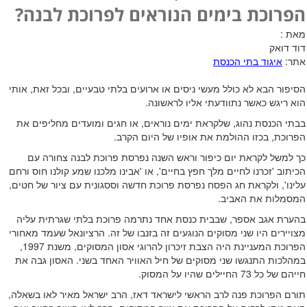
הפרוכת בימים הנוראים לפרוכת לבנה?
מאת :
דוד דואק
אתר:
איגוד בתי הכנסת
הסיפור הבא לא כולל מעשי ניסים או ארועים בלתי טבעיים, ובכל זאת, אותי
הוא ריגש כאשר נתוודעתי אליו לראשונה.
בבתי הכנסת נהוג, שלקראת ימים נוראים, או חגים ומועדים מחליפים את
הפרוכת, בכזו ההולמת את אופיו של היום הקרב.
כך למשל לקראת יום כיפור וראש השנה נפרסת פרוכת לבנה צחורה עם
הכיתוב 'זכרנו לחיים מלך חפץ בחיים', או 'אבינו מלכנו שמע קולנו חוס ורחם
עלינו', ולקראת חג הפסח נפרסת פרוכת חדשה וססגונית עם ציור של חטים,
המסמלות את האביב.
בהערת אגב אספר, שבבית כנסת אחד נתרמה פרוכת בלתי שגרתית עליה
מצויירים היו שני מסוקים הנוגעים זה בזנבו של זה. הרציונאל שעמד מאחורי
הפרוכת המעניינת היה הצבת זיכרון להרוגי אסון המסוקים, משנת 1997,
במהלכות התנגשו שני מסוקים של חיל האוויר האחד בשני. האסון גבה את
חייהם של כל 73 החיילים שהיו על המסוק.
תורם הפרוכת פנה לרב הראשי לישראד דאז, הרב ישראל מאיר לאו בשאלה,